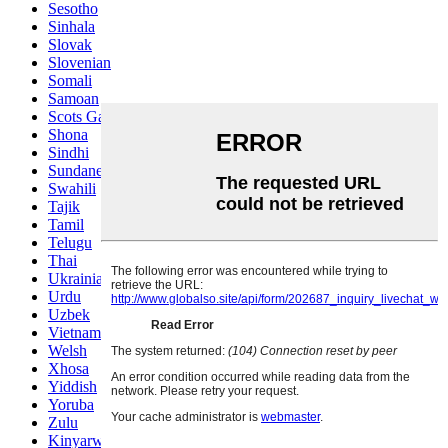
Sesotho
Sinhala
Slovak
Slovenian
Somali
Samoan
Scots Gaelic
Shona
Sindhi
Sundanese
Swahili
Tajik
Tamil
Telugu
Thai
Ukrainian
Urdu
Uzbek
Vietnamese
Welsh
Xhosa
Yiddish
Yoruba
Zulu
Kinyarwanda