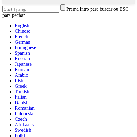
Prema Intro para buscar ou ESC
para pechar
English
Chinese
French
German
Portuguese
Spanish
Russian
Japanese
Korean
Arabic
Irish
Greek
Turkish
Italian
Danish
Romanian
Indonesian
Czech
Afrikaans
Swedish
Polish