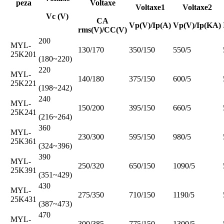
peza
Voltaxe
Voltaxe1
Voltaxe2
Vc (V)
CA
Vp(V)/Ip(A)
Vp(V)/Ip(KA)
rms(V)/CC(V)
200
MYL-
130/170
350/150
550/5
25K201
(180~220)
220
MYL-
140/180
375/150
600/5
25K221
(198~242)
240
MYL-
150/200
395/150
660/5
25K241
(216~264)
360
MYL-
230/300
595/150
980/5
25K361
(324~396)
390
MYL-
250/320
650/150
1090/5
25K391
(351~429)
430
MYL-
275/350
710/150
1190/5
25K431
(387~473)
470
MYL-
300/385
775/150
1300/5