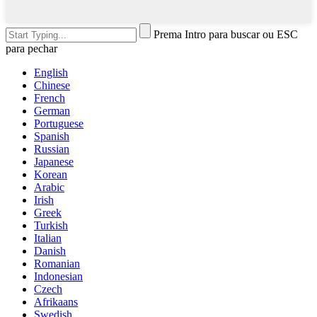
Prema Intro para buscar ou ESC
para pechar
English
Chinese
French
German
Portuguese
Spanish
Russian
Japanese
Korean
Arabic
Irish
Greek
Turkish
Italian
Danish
Romanian
Indonesian
Czech
Afrikaans
Swedish