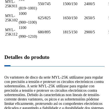
MYL-
550/745
1500/150
2400/5
25K911
(819~1001)
1000
MYL-
625/825
1650/150
2650/5
25K102
(900~1100)
1100
MYL-
680/895
1815/150
2900/5
25K112
(990~1210)
Detalles do produto
Os varistores de disco da serie MYL-25K utilízanse para regular
con precisión a tensión e protexer os circuítos electrónicos contra
sobretensións. A serie MYL-25K utilízase para regular con
precisión a tensión e protexer os circuítos electrónicos contra
sobretensións. Debido ás características non lineais de tensión-
corrente destes varistores, os picos e as sobretensións pódense
limitar eficazmente, protexendo así os compoñentes electrónicos
delicados e garantindo a fiabilidade e a durabilidade dos sistemas